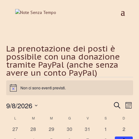
La prenotazione dei posti è
possibile con una donazione
tramite PayPal (anche senza
avere un conto PayPal)
Eventi
Non ci sono eventi previsti.
Notice
Eventi
Ev
9/8/2026
Cerca
Mese
Vis
Ricerc
Seleziona
Na
Calendario
L
LUNEDÌ
M
MARTEDÌ
M
MERCOLEDÌ
G
GIOVEDÌ
V
VENERDÌ
S
SABATO
e
D
DOMENI
la
di
viste
data.
0
0
0
0
0
0
0
27
28
29
30
31
1
2
Eventi
Naviga
eventi
eventi
eventi
eventi
eventi
eventi
eventi