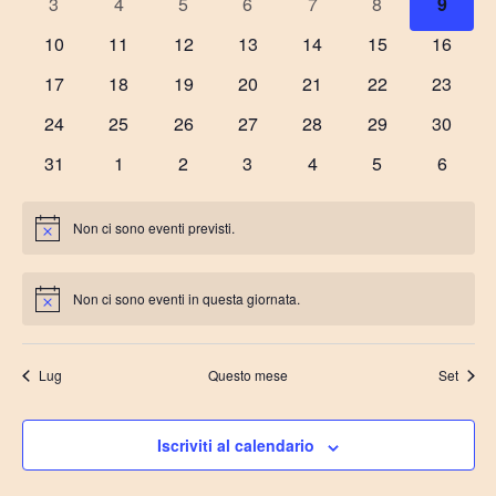
0
0
0
0
0
0
0
3
4
5
6
7
8
9
eventi
eventi
eventi
eventi
eventi
eventi
eventi
0
0
0
0
0
0
0
10
11
12
13
14
15
16
eventi
eventi
eventi
eventi
eventi
eventi
eventi
0
0
0
0
0
0
0
17
18
19
20
21
22
23
eventi
eventi
eventi
eventi
eventi
eventi
eventi
0
0
0
0
0
0
0
24
25
26
27
28
29
30
eventi
eventi
eventi
eventi
eventi
eventi
eventi
0
0
0
0
0
0
0
31
1
2
3
4
5
6
eventi
eventi
eventi
eventi
eventi
eventi
eventi
Non ci sono eventi previsti.
Notice
Non ci sono eventi in questa giornata.
Notice
Lug
Questo mese
Set
Iscriviti al calendario